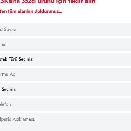
SKalfa 352ci ürünü için teklif alın
fen tüm alanları doldurunuz...
ek
ü